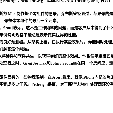
 Federighi、营销主管Greg Joswiak和芯片制造主管Johny Sr
斯为 Mac 制作整个零组件的愿景。乔布斯曾经说过，苹果做的
c上做整体零组件的最后一个元素。
Srouji表示，这不是工作频率的问题，而是客户从中得到了
同，并举例说明规格不能总是表示真实世界的性能。
的良好预测器。从架构上看，在执行某些效果时，你能同时处理
们解答这个问题。
，可以将硬件和软件共生，以获得更好的整体效果。他相信苹果模
时，Greg Joswiak和Johny Srouji坐在同一个房
补硬件固有的一些物理限制。在Srouji看来，就像iPhone内
成多少任务。Federighi保证，对于那些认为M1处理器还没