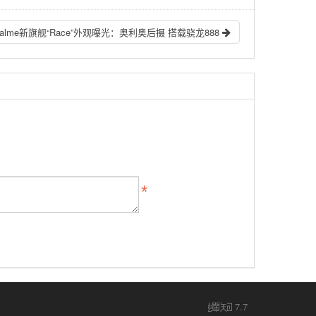
ealme新旗舰“Race”外观曝光：奥利奥后摄 搭载骁龙888
7.7