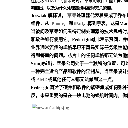
在接受Om Malik的新采访时，
苹果的软件工程主管Craig
颖而出，以及为什么处理器规格变得无关紧要。
Joswiak 解释说，
苹果
处理器代表着完成了乔布
组件，从
iPhone
，到
iPad
，再到手表。这是Ma
当被问及苹果如何看待定制处理器的技术规格时，
和软件如何使用它。Federighi对此表示赞
业界通常流传的规格早已不再是实际任务级性能
得到答案的问题。芯片上的任何规格都无法为他
Srouji指出，苹果公司处于一个独特的位置
一种完全适合产品和软件的定制从。当苹果设计处理器之
或
AMD
或其他任何人都无法做到这一点。
Federighi阐述了硬件和软件的紧密集成如何弥
反，未来重要的是在一块电池的续航时间内，你能完