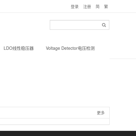
登录
注册
简
繁
LDO线性稳压器
Voltage Detector电压检测
更多