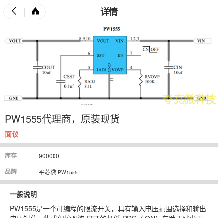
详情
PW1555代理商，原装现货
面议
库存
900000
品牌
平芯微
PW1555
一般说明
PW1555
是一个可编程的限流开关，具有输入电压范围选择和输出
电压钳位。集成保护
N
沟
FET
的极低
RDS
（
ON
）有助于减少正