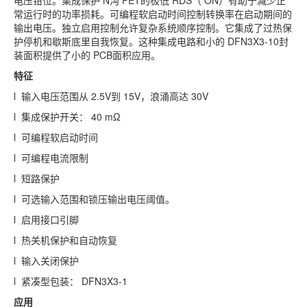
常运行时的功率损耗。可编程软启动时间控制转换率在启动期间的
输出电压。独立启用控制允许复杂系统顺序控制。它集成了过热保
护停机和歇斯底里自我恢复。这种集成电路和小的
DFN3X3-10
封
装面积提供了小的
PCB
面积应用。
特征
l 输入电压范围从
2.5V
到
15V
，浪涌高达
30V
l 集成保护开关：
40 m
Ω
l 可编程软启动时间
l 可编程电流限制
l 短路保护
l 可选输入范围和锁压输出电压阈值。
l 启用接口引脚
l 热关机保护和自动恢复
l 输入关闭保护
l 紧凑型包装：
DFN3X3-1
应用